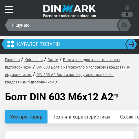
0
КАТАЛОГ ТОВАРІВ
/
/
/
Головна
Кріплення
Болти
Болти з квадратною головкою /
/
підголовником
DIN 603 Болт з напівкруглою головкою і квадратним
/
підголовником
DIN 603 A2 Болт з напівкруглою головкою і
/
квадратним підголовником
Болт DIN 603 M6x12 A2
Усе про товар
Технічні характеристики
Схожі т