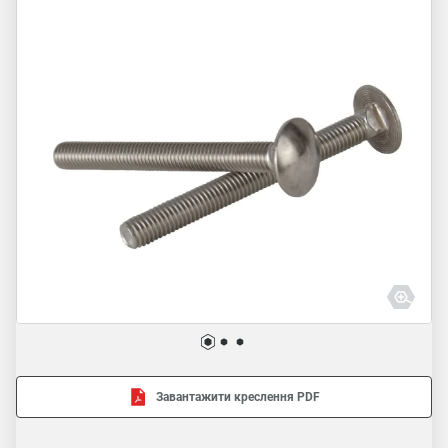
Завантажити креслення PDF