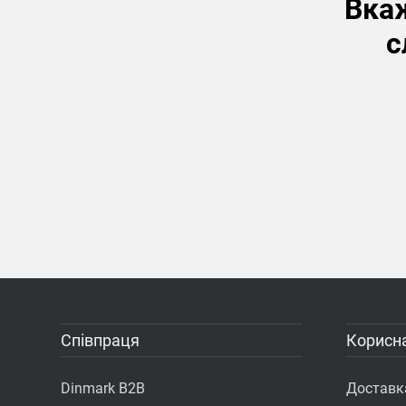
Вкаж
с
Співпраця
Корисна
Dinmark B2B
Доставка