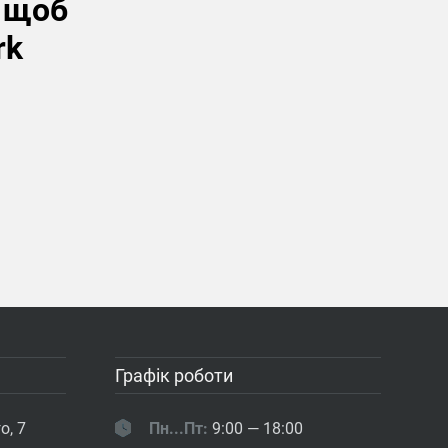
, щоб
rk
Графік роботи
о, 7
Пн...Пт:
9:00 — 18:00