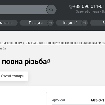
+38 096 011-01
Зателефонувати В
омпанію
Послуги
Індустрії
Б
/
/ підголовником
DIN 603 Болт з напівкруглою головкою і квадратним підг
зьба
 повна різьба
Схожі товари
603-8-1
Артикул