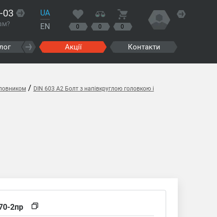
-03
UA
ам?
EN
0
0
0
лог
Акції
Контакти
/
оловником
DIN 603 A2 Болт з напівкруглою головкою і
70-2пр