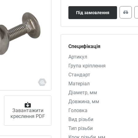
Під замовлення
Специфікація
Артикул
Група кріплення
Стандарт
Матеріал
Діаметр, мм
Довжина, мм
Завантажити
Головка
креслення PDF
Вид різьби
Тип різьби
Крок різьби, мм