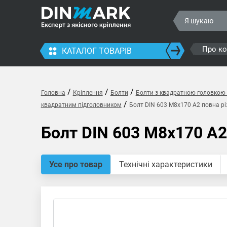
Про к
КАТАЛОГ ТОВАРІВ
/
/
/
Головна
Кріплення
Болти
Болти з квадратною головкою 
/
квадратним підголовником
Болт DIN 603 M8x170 A2 повна рі
Болт DIN 603 M8x170 A2
Усе про товар
Технічні характеристики