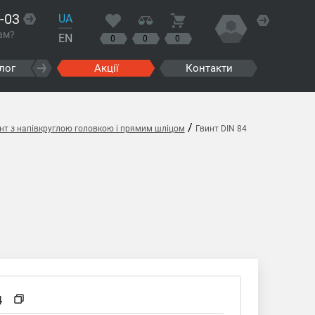
-03
UA
ам?
EN
0
0
0
лог
Акції
Контакти
/
инт з напівкруглою головкою і прямим шліцом
Гвинт DIN 84
4