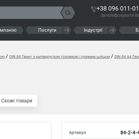
+38 096 011-01
Зателефонувати В
омпанію
Послуги
Індустрії
Б
/
/
кою
DIN 84 Гвинт з напівкруглою головкою і прямим шліцом
DIN 84 A4 Гв
Схожі товари
84-2-4-
Артикул