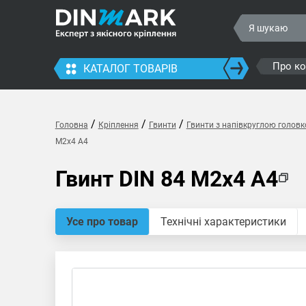
Про к
КАТАЛОГ ТОВАРІВ
/
/
/
Головна
Кріплення
Гвинти
Гвинти з напівкруглою голов
M2x4 A4
Гвинт DIN 84 M2x4 A4
Усе про товар
Технічні характеристики