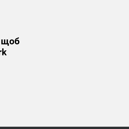
, щоб
rk