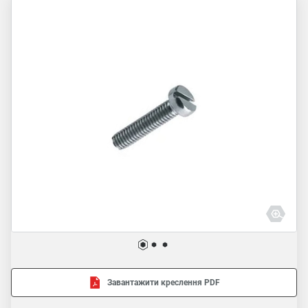
Завантажити креслення PDF