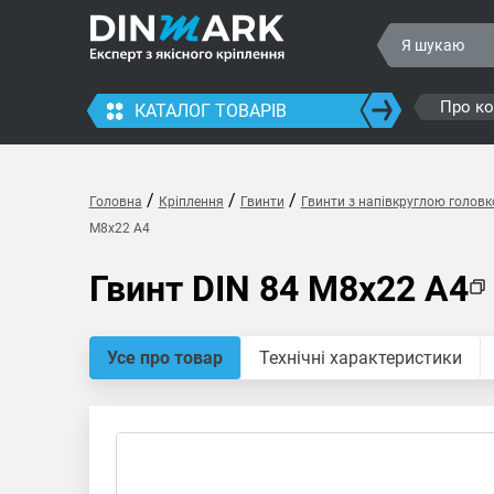
Про к
КАТАЛОГ ТОВАРІВ
/
/
/
Головна
Кріплення
Гвинти
Гвинти з напівкруглою голов
M8x22 A4
Гвинт DIN 84 M8x22 A4
Усе про товар
Технічні характеристики