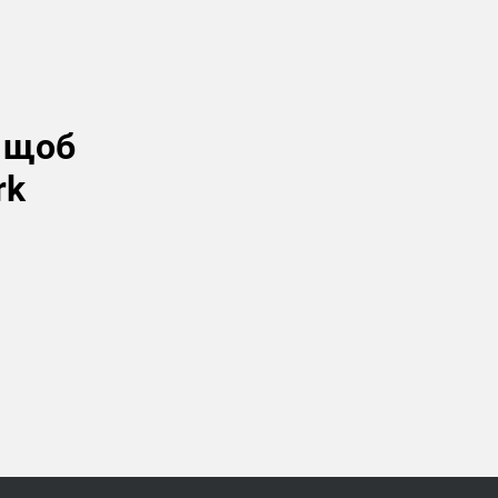
, щоб
rk