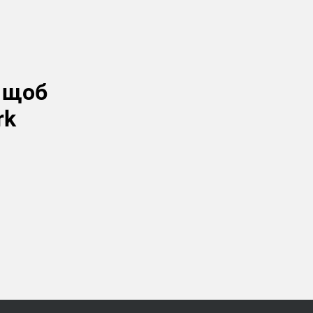
, щоб
rk