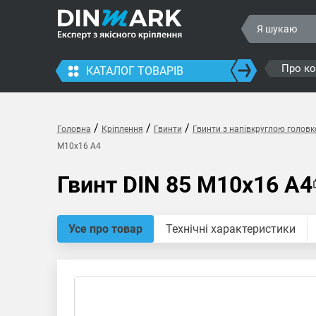
Про к
КАТАЛОГ ТОВАРІВ
/
/
/
Головна
Кріплення
Гвинти
Гвинти з напівкруглою голов
M10x16 A4
Гвинт DIN 85 M10x16 A4
Усе про товар
Технічні характеристики