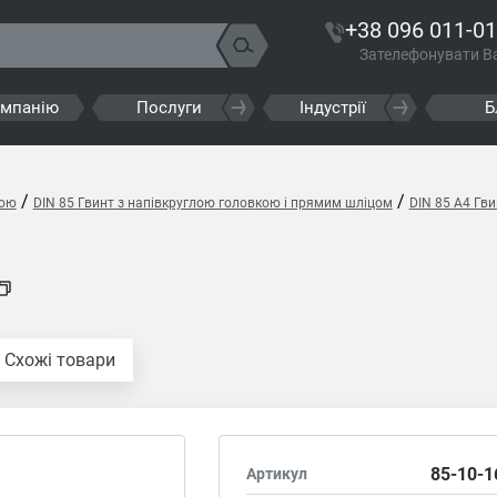
+38 096 011-01
Зателефонувати В
омпанію
Послуги
Індустрії
Б
/
/
кою
DIN 85 Гвинт з напівкруглою головкою і прямим шліцом
DIN 85 A4 Гв
Схожі товари
85-10-1
Артикул