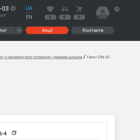
-03
UA
ам?
EN
0
0
0
лог
Акції
Контакти
/
инт з напівкруглою головкою і прямим шліцом
Гвинт DIN 85
6-4