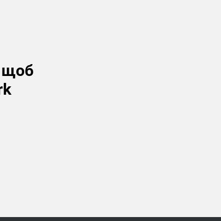
, щоб
rk