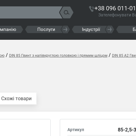
+38 096 011-01
Зателефонувати В
омпанію
Послуги
Індустрії
Б
/
/
кою
DIN 85 Гвинт з напівкруглою головкою і прямим шліцом
DIN 85 A2 Гв
Схожі товари
85-2,5-
Артикул