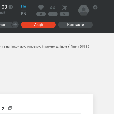
-03
UA
ам?
EN
0
0
0
лог
Акції
Контакти
/
инт з напівкруглою головкою і прямим шліцом
Гвинт DIN 85
3-2