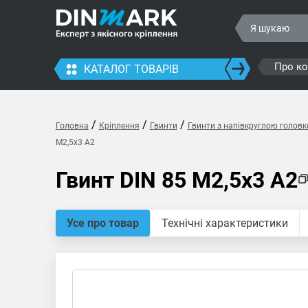
Про к
КАТАЛОГ ТОВАРІВ
/
/
/
Головна
Кріплення
Гвинти
Гвинти з напівкруглою голов
M2,5x3 A2
Гвинт DIN 85 M2,5x3 A2
Усе про товар
Технічні характеристики