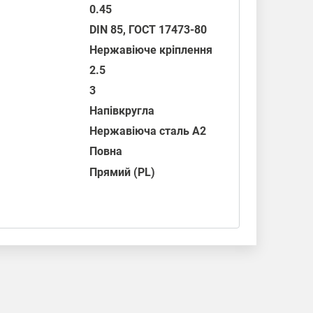
0.45
DIN 85
,
ГОСТ 17473-80
Нержавіюче кріплення
2.5
3
Напівкругла
Нержавіюча сталь А2
Повна
Прямий (PL)