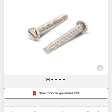
Завантажити креслення PDF