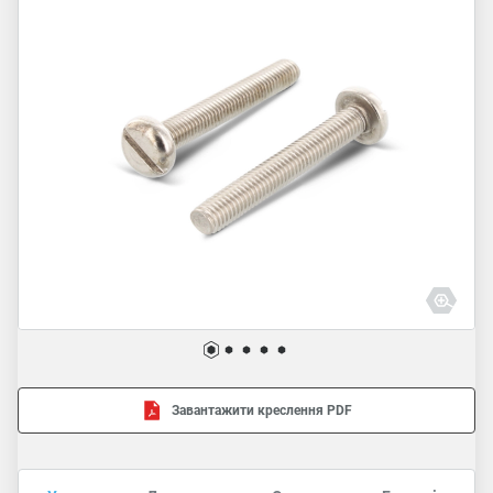
Завантажити креслення PDF