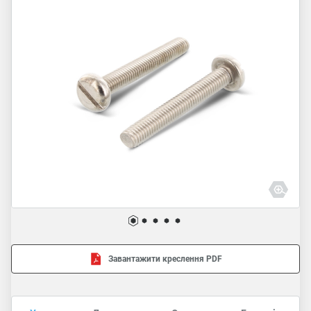
Завантажити креслення PDF