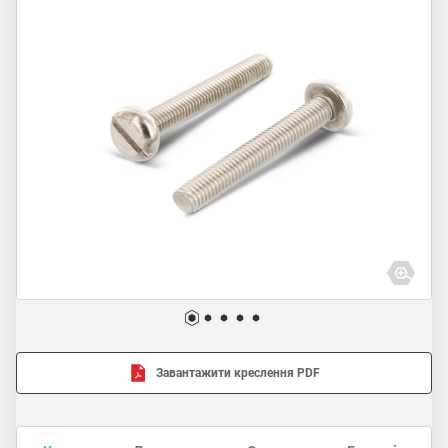
Завантажити креслення PDF