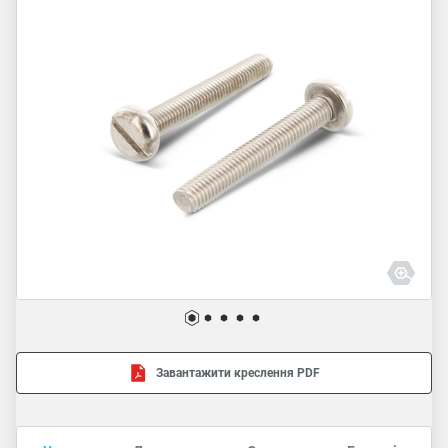
Завантажити креслення PDF