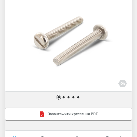
Завантажити креслення PDF