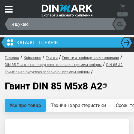
0
КАТАЛОГ ТОВАРІВ
/
/
/
/
Головна
Кріплення
Гвинти
Гвинти з напівкруглою головкою
/
DIN 85 Гвинт з напівкруглою головкою і прямим шліцом
DIN 85 A2
/
Гвинт з напівкруглою головкою і прямим шліцом
Гвинт DIN 85 M5x8 A2
Усе про товар
Технічні характеристики
Схожі т