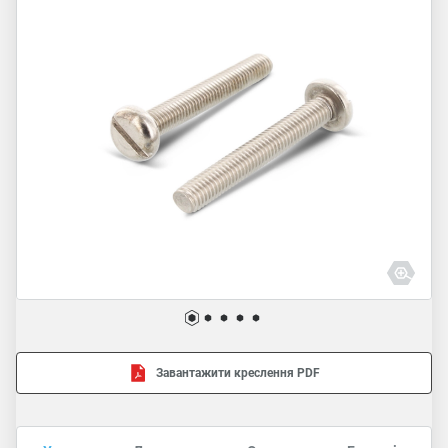
Завантажити креслення PDF