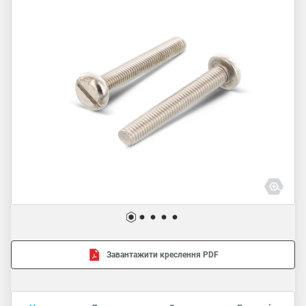
Завантажити креслення PDF