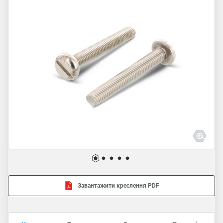
Завантажити креслення PDF