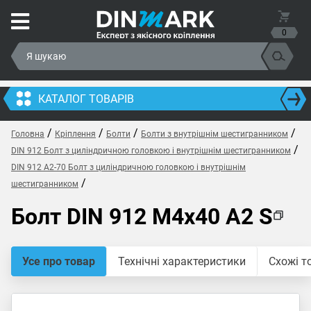
0
КАТАЛОГ ТОВАРІВ
/
/
/
/
Головна
Кріплення
Болти
Болти з внутрішнім шестигранником
/
DIN 912 Болт з циліндричною головкою і внутрішнім шестигранником
DIN 912 A2-70 Болт з циліндричною головкою і внутрішнім
/
шестигранником
Болт DIN 912 M4x40 A2 S
Усе про товар
Технічні характеристики
Схожі т