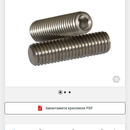
Завантажити креслення PDF