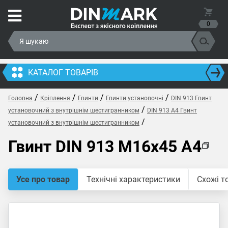
0
КАТАЛОГ ТОВАРІВ
/
/
/
/
Головна
Кріплення
Гвинти
Гвинти установочні
DIN 913 Гвинт
/
установочний з внутрішнім шестигранником
DIN 913 A4 Гвинт
/
установочний з внутрішнім шестигранником
Гвинт DIN 913 M16x45 A4
Усе про товар
Технічні характеристики
Схожі т