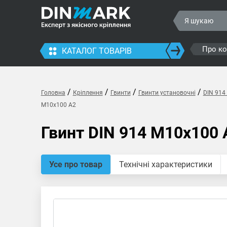
Про к
КАТАЛОГ ТОВАРІВ
/
/
/
/
Головна
Кріплення
Гвинти
Гвинти установочні
DIN 914
M10x100 A2
Гвинт DIN 914 M10x100 
Усе про товар
Технічні характеристики