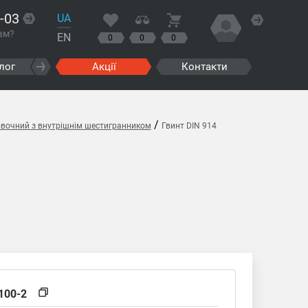
-03
UA
ам?
EN
0
0
0
лог
Акції
Контакти
/
овочний з внутрішнім шестигранником
Гвинт DIN 914
100-2