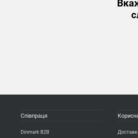
Вкаж
с
Співпраця
Корисна
Dinmark B2B
Доставка