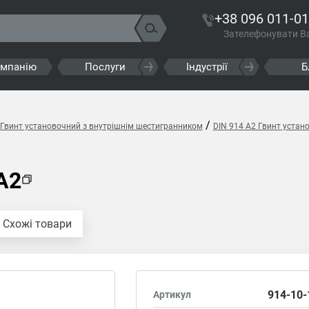
+38 096 011-01
Зателефонувати В
омпанію
Послуги
Індустрії
Б
/
 Гвинт установочний з внутрішнім шестигранником
DIN 914 A2 Гвинт устан
A2
Схожі товари
914-10-
Артикул