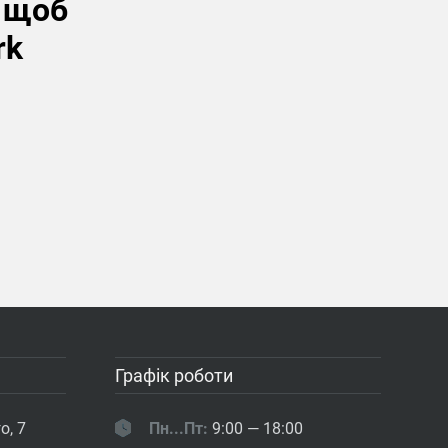
, щоб
rk
Графік роботи
о, 7
Пн...Пт:
9:00 — 18:00