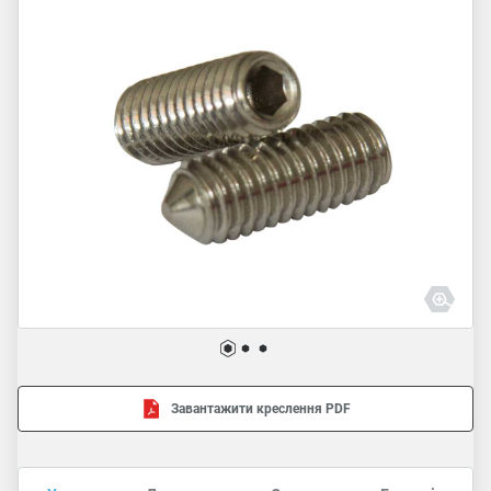
Завантажити креслення PDF