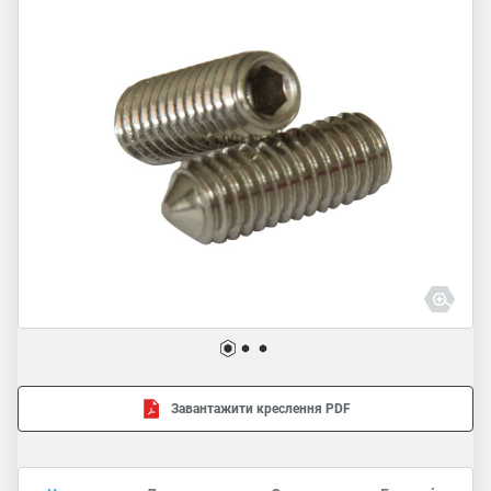
Завантажити креслення PDF