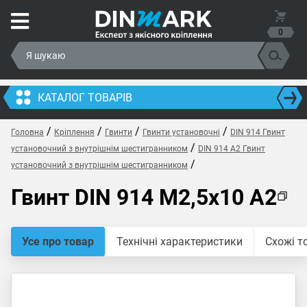
0
КАТАЛОГ ТОВАРІВ
/
/
/
/
Головна
Кріплення
Гвинти
Гвинти установочні
DIN 914 Гвинт
/
установочний з внутрішнім шестигранником
DIN 914 A2 Гвинт
/
установочний з внутрішнім шестигранником
Гвинт DIN 914 M2,5x10 A2
Усе про товар
Технічні характеристики
Схожі т