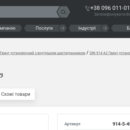
+38 096 011-01
Зателефонувати В
омпанію
Послуги
Індустрії
Б
/
 Гвинт установочний з внутрішнім шестигранником
DIN 914 A2 Гвинт устан
Схожі товари
914-5-4
Артикул