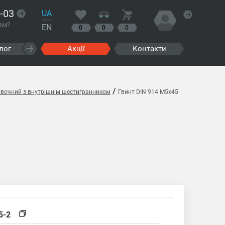
-03
UA
ам?
EN
0
0
0
лог
Акції
Контакти
/
овочний з внутрішнім шестигранником
Гвинт DIN 914 M5x45
5-2