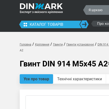
Про к
КАТАЛОГ ТОВАРІВ
/
/
/
/
Головна
Кріплення
Гвинти
Гвинти установочні
DIN 914
A2
Гвинт DIN 914 M5x45 A2
Усе про товар
Технічні характеристики