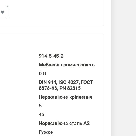
914-5-45-2
Меблева промисловість
0.8
DIN 914
,
ISO 4027
,
ГОСТ
8878-93
,
PN 82315
Нержавіюче кріплення
5
45
Нержавіюча сталь А2
Гужон