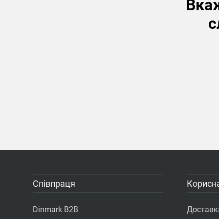
Вкаж
с
Співпраця
Корисна
Dinmark B2B
Доставка