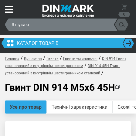
0
КАТАЛОГ ТОВАРІВ
/
/
/
/
Головна
Кріплення
Гвинти
Гвинти установочні
DIN 914 Гвинт
/
установочний з внутрішнім шестигранником
DIN 914 45H Гвинт
/
установочний з внутрішнім шестигранником сталевий
Гвинт DIN 914 M5x6 45H
Усе про товар
Технічні характеристики
Схожі т