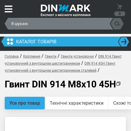
0
КАТАЛОГ ТОВАРІВ
/
/
/
/
Головна
Кріплення
Гвинти
Гвинти установочні
DIN 914 Гвинт
/
установочний з внутрішнім шестигранником
DIN 914 45H Гвинт
/
установочний з внутрішнім шестигранником сталевий
Гвинт DIN 914 M8x10 45H
Усе про товар
Технічні характеристики
Схожі т