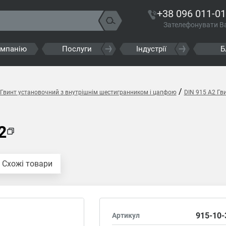
+38 096 011-01
Зателефонувати В
омпанію
Послуги
Індустрії
Б
/
 Гвинт установочний з внутрішнім шестигранником і цапфою
DIN 915 A2 Гв
2
Схожі товари
915-10-
Артикул