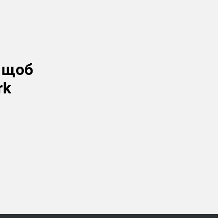
, щоб
rk