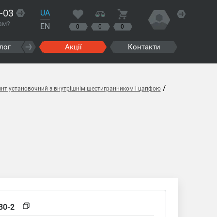
-03
UA
ам?
EN
0
0
0
лог
Акції
Контакти
/
инт установочний з внутрішнім шестигранником і цапфою
30-2