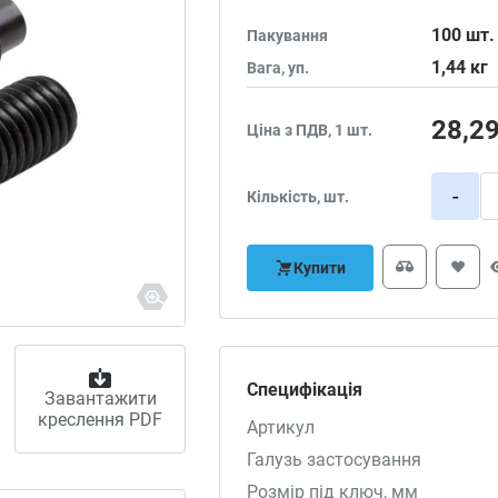
100
шт.
Пакування
1,44
кг
Вага, уп.
28,2
Ціна з ПДВ, 1 шт.
-
Кількість, шт.
Купити
Специфікація
Завантажити
креслення PDF
Артикул
Галузь застосування
Розмір під ключ, мм