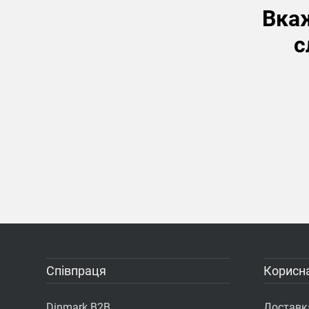
Вкаж
с
Співпраця
Корисна
Dinmark B2B
Доставка