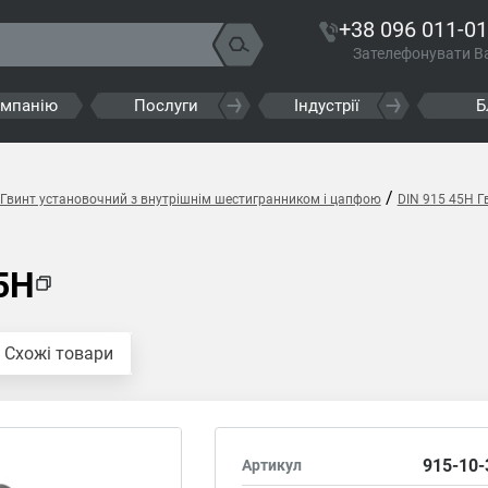
+38 096 011-01
Зателефонувати В
омпанію
Послуги
Індустрії
Б
/
 Гвинт установочний з внутрішнім шестигранником і цапфою
DIN 915 45H Г
5H
Схожі товари
915-10-
Артикул