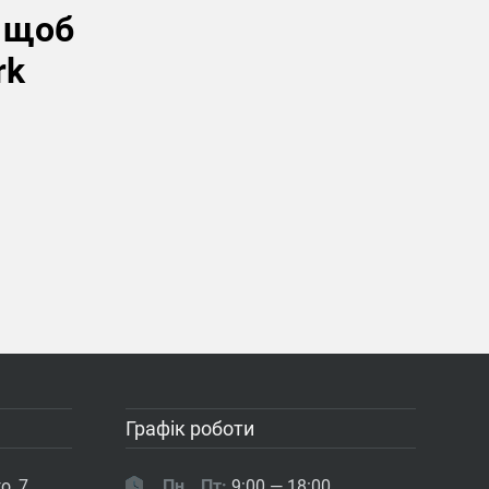
, щоб
rk
Графік роботи
о, 7
Пн...Пт:
9:00 — 18:00