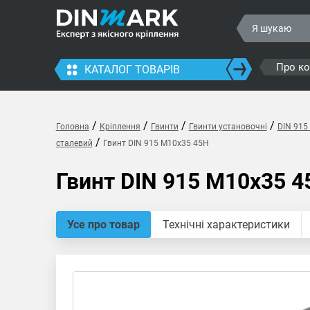
Про к
КАТАЛОГ ТОВАРІВ
/
/
/
/
Головна
Кріплення
Гвинти
Гвинти установочні
DIN 915
/
сталевий
Гвинт DIN 915 M10x35 45H
Гвинт DIN 915 M10x35 4
Усе про товар
Технічні характеристики