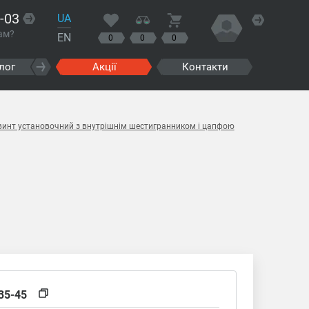
-03
UA
ам?
EN
0
0
0
лог
Акції
Контакти
винт установочний з внутрішнім шестигранником і цапфою
35-45