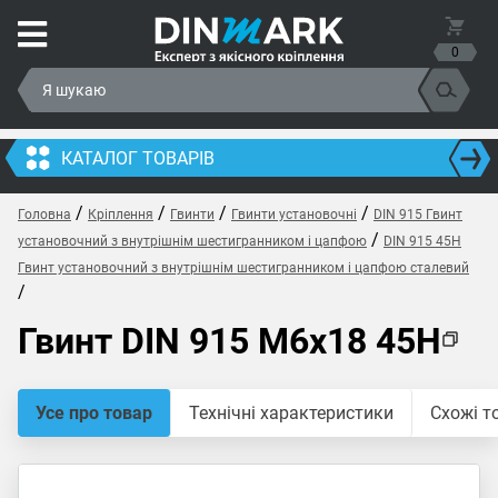
0
КАТАЛОГ ТОВАРІВ
/
/
/
/
Головна
Кріплення
Гвинти
Гвинти установочні
DIN 915 Гвинт
/
установочний з внутрішнім шестигранником і цапфою
DIN 915 45H
Гвинт установочний з внутрішнім шестигранником і цапфою сталевий
/
Гвинт DIN 915 M6x18 45H
Усе про товар
Технічні характеристики
Схожі т