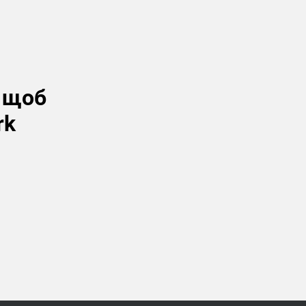
, щоб
rk