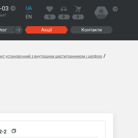
-03
UA
ам?
EN
0
0
0
лог
Акції
Контакти
/
инт установочний з внутрішнім шестигранником і цапфою
2-2