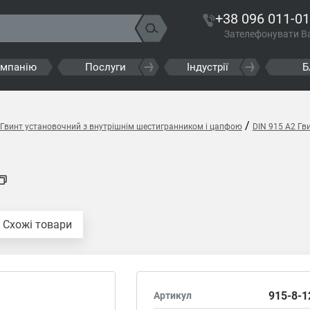
+38 096 011-01
Зателефонувати В
омпанію
Послуги
Індустрії
Б
/
 Гвинт установочний з внутрішнім шестигранником і цапфою
DIN 915 A2 Гв
Схожі товари
915-8-1
Артикул