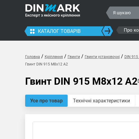
Про к
КАТАЛОГ ТОВАРІВ
/
/
/
/
Головна
Кріплення
Гвинти
Гвинти установочні
DIN 915
Гвинт DIN 915 M8x12 A2
Гвинт DIN 915 M8x12 A2
Усе про товар
Технічні характеристики