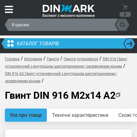
0
КАТАЛОГ ТОВАРІВ
/
/
/
/
Головна
Кріплення
Гвинти
Гвинти установочні
DIN 916 Гвинт
/
установочний з внутрішнім шестигранником і засверленим кінцем
DIN 916 A2 Гвинт установочний з внутрішнім шестигранником і
/
засверленим кінцем
Гвинт DIN 916 M2x14 A2
Усе про товар
Технічні характеристики
Схожі т