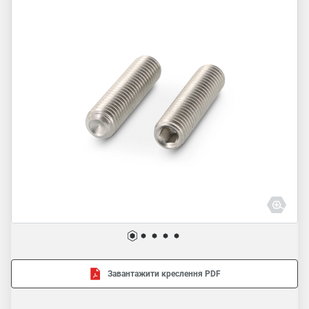
Завантажити креслення PDF