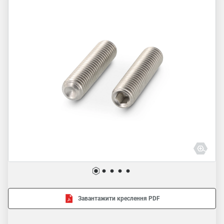
Завантажити креслення PDF