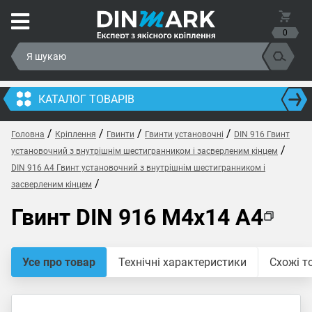
0
КАТАЛОГ ТОВАРІВ
/
/
/
/
Головна
Кріплення
Гвинти
Гвинти установочні
DIN 916 Гвинт
/
установочний з внутрішнім шестигранником і засверленим кінцем
DIN 916 A4 Гвинт установочний з внутрішнім шестигранником і
/
засверленим кінцем
Гвинт DIN 916 M4x14 A4
Усе про товар
Технічні характеристики
Схожі т