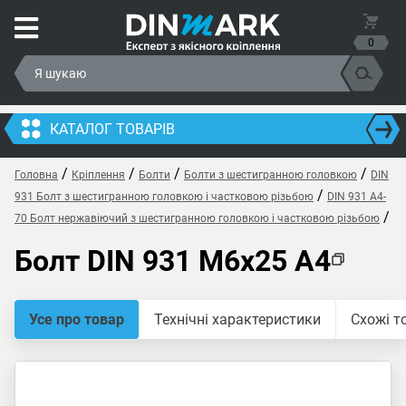
0
КАТАЛОГ ТОВАРІВ
/
/
/
/
Головна
Кріплення
Болти
Болти з шестигранною головкою
DIN
/
931 Болт з шестигранною головкою і частковою різьбою
DIN 931 A4-
/
70 Болт нержавіючий з шестигранною головкою і частковою різьбою
Болт DIN 931 M6x25 A4
Усе про товар
Технічні характеристики
Схожі т