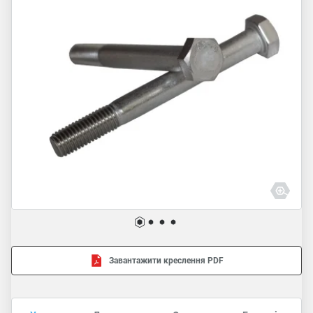
Завантажити креслення PDF