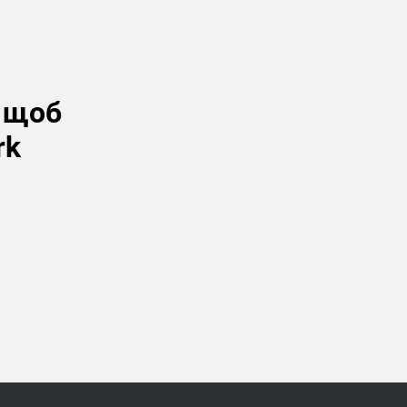
, щоб
rk