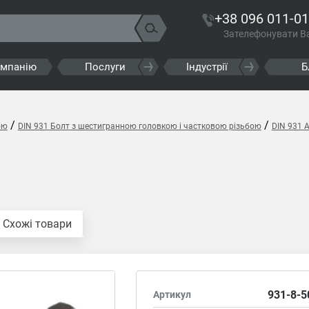
+38 096 011-01
Зателефонувати В
омпанію
Послуги
Індустрії
Б
/
/
ою
DIN 931 Болт з шестигранною головкою і частковою різьбою
DIN 931 
Схожі товари
931-8-5
Артикул