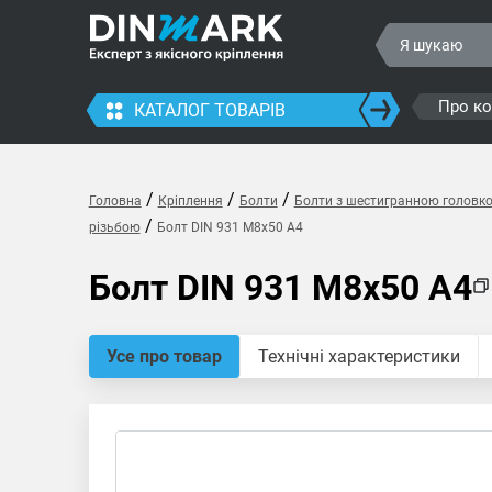
Про к
КАТАЛОГ ТОВАРІВ
/
/
/
Головна
Кріплення
Болти
Болти з шестигранною головк
/
різьбою
Болт DIN 931 M8x50 A4
Болт DIN 931 M8x50 A4
Усе про товар
Технічні характеристики