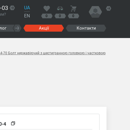
-03
UA
ам?
EN
0
0
0
лог
Акції
Контакти
A4-70 Болт нержавіючий з шестигранною головкою і частковою
0-4