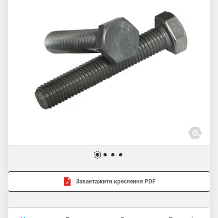
Завантажити креслення PDF