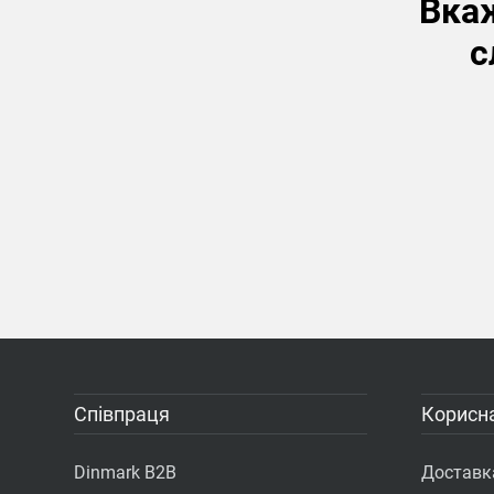
Вкаж
с
Співпраця
Корисна
Dinmark B2B
Доставка