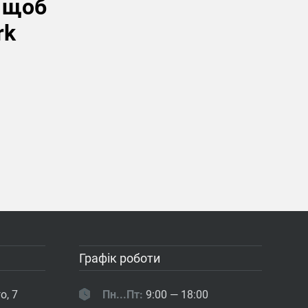
, щоб
rk
Графік роботи
о, 7
Пн...Пт:
9:00 — 18:00