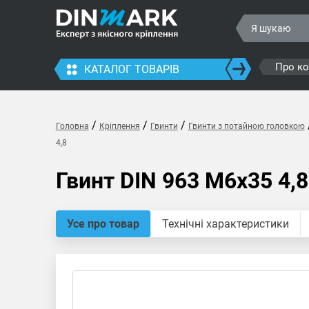
Про к
КАТАЛОГ ТОВАРІВ
/
/
/
Головна
Кріплення
Гвинти
Гвинти з потайною головкою
4,8
Гвинт DIN 963 M6x35 4,8
Усе про товар
Технічні характеристики