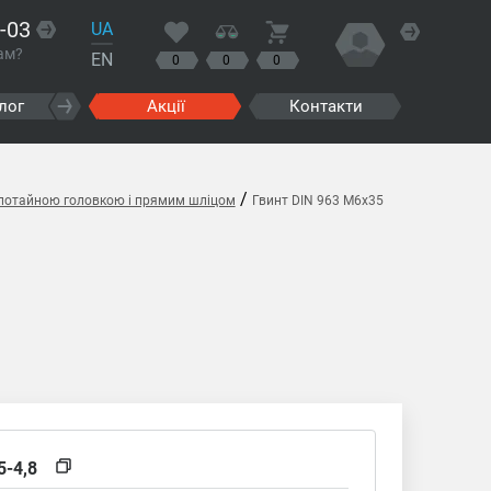
-03
UA
ам?
EN
0
0
0
лог
Акції
Контакти
/
з потайною головкою і прямим шліцом
Гвинт DIN 963 M6x35
5-4,8