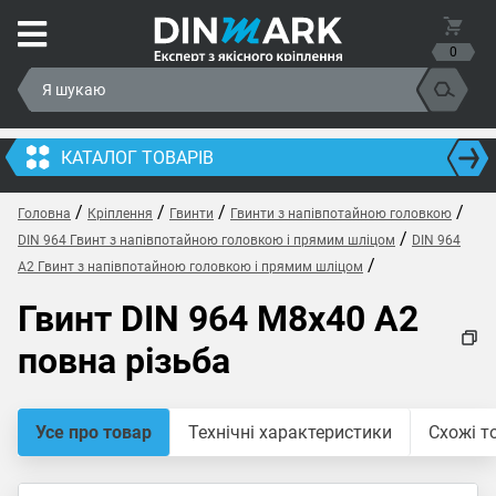
0
КАТАЛОГ ТОВАРІВ
/
/
/
/
Головна
Кріплення
Гвинти
Гвинти з напівпотайною головкою
/
DIN 964 Гвинт з напівпотайною головкою і прямим шліцом
DIN 964
/
A2 Гвинт з напівпотайною головкою і прямим шліцом
Гвинт DIN 964 M8x40 A2
повна різьба
Усе про товар
Технічні характеристики
Схожі т