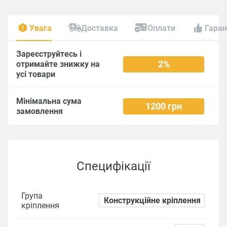
Увага
Доставка
Оплати
Гаран
Зареєструйтесь і
2%
отримайте знижку на
усі товари
Мінімальна сума
1200 грн
замовлення
Специфікації
Група
Конструкційне кріплення
кріплення