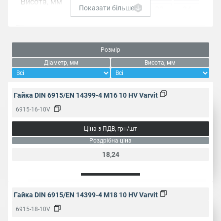
Висота, мм
Показати більше
22
24
Пакування, од.
1
10
25
50
Розмір
Діаметр, мм
Висота, мм
Вид різьби
Повна
Галузь
Будівництво
Гайка DIN 6915/EN 14399-4 M16 10 HV Varvit
застосування
металоконструкцій
6915-16-10V
Тип різьби
Метрична
Ціна з ПДВ, грн/шт
Роздрібна ціна
Крок різьби,
18,24
2
2.5
3
3.5
мм
Розмір під
30
ключ, мм
Гайка DIN 6915/EN 14399-4 M18 10 HV Varvit
6915-18-10V
Тип
Шестигранна