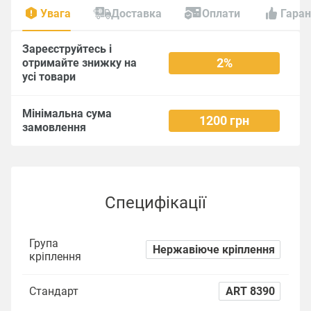
Увага
Доставка
Оплати
Гаран
Зареєструйтесь і
2%
отримайте знижку на
усі товари
Мінімальна сума
1200 грн
замовлення
Специфікації
Група
Нержавіюче кріплення
кріплення
Стандарт
ART 8390