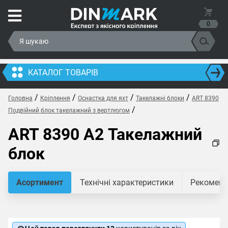
0
КАТАЛОГ ТОВАРІВ
/
/
/
/
Головна
Кріплення
Оснастка для яхт
Такелажні блоки
ART 8390
/
Подвійний блок такелажний з вертлюгом
ART 8390 A2 Такелажний
блок
Асортимент
Технічні характеристики
Рекомендо