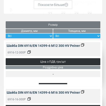
24
30
37
39
Показати більше
Зовнішній
44
50
56
60
діаметр, мм
66
Розмір
Діаметр, мм
Товщина, мм
Товщина, мм
3
4
5
6
Шайба DIN 6916/EN 14399-6 M12 300 HV Peiner
Пакування, од.
1
6916-12-300P
Галузь
Будівництво
Ціна з ПДВ, грн/шт
застосування
металоконструкцій
Роздрібна ціна
-
Тип
Плоска
Народне
Конструкційна шайба
Шайба DIN 6916/EN 14399-6 M16 300 HV Peiner
найменування
6916-16-300P