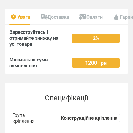
Увага
Доставка
Оплати
Гаран
Зареєструйтесь і
2%
отримайте знижку на
усі товари
Мінімальна сума
1200 грн
замовлення
Специфікації
Група
Конструкційне кріплення
кріплення