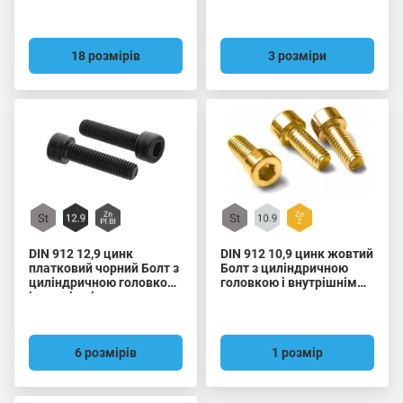
шестигранником
шестигранником
зубчастий
18 розмірів
3 розміри
DIN 912 12,9 цинк
DIN 912 10,9 цинк жовтий
платковий чорний Болт з
Болт з циліндричною
циліндричною головкою
головкою і внутрішнім
і внутрішнім
шестигранником
шестигранником
6 розмірів
1 розмір