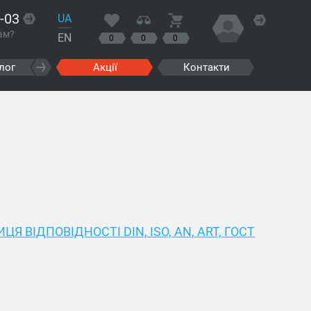
-03
UA
ам?
EN
0
0
0
лог
Акції
Контакти
ЦЯ ВІДПОВІДНОСТІ DIN, ISO, AN, ART, ГОСТ