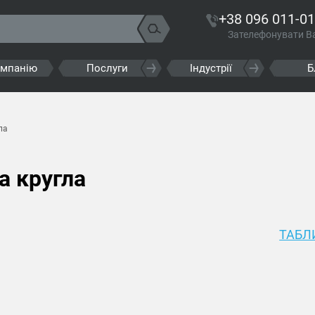
+38 096 011-01
Зателефонувати В
омпанію
Послуги
Індустрії
Б
ла
а кругла
ТАБЛИ