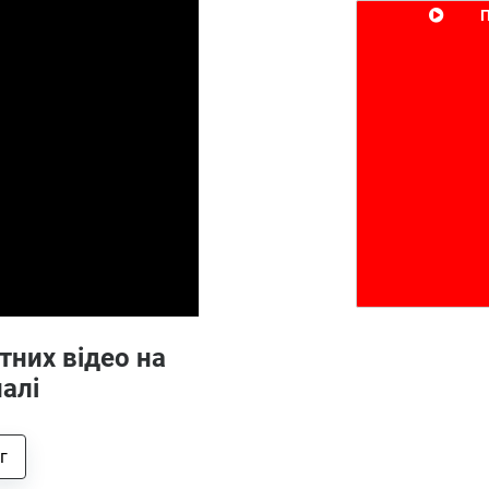
П
тних відео на
алі
г