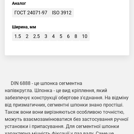
Аналог
ГОСТ 24071-97
ISO 3912
Ширина, мм
1.5
2
2.5
3
4
5
6
8
10
DIN 6888 - це шпонка сегментна
напівкругла. Шпонка - це вид кріплення, який
забезпечує конструкції обертове з'єднання. На відміну
від призматичних, сегментні шпонки знано простіші.
Також вони вони вирізняються особливою точністю,
можуть взаємозамінюватися без застосування ручної
установки і припасування. Для сегментної шпонки
характерна міцність фіксації у паз валу. Саме це