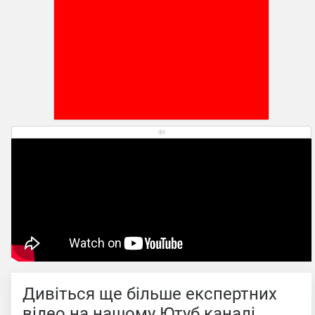
Дивіться ще більше експертних
відео на нашому Ютуб каналі