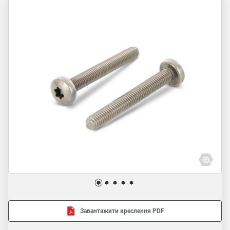
Завантажити креслення PDF