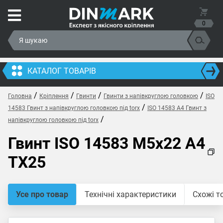
0
КАТАЛОГ ТОВАРІВ
/
/
/
/
Головна
Кріплення
Гвинти
Гвинти з напівкруглою головкою
ISO
/
14583 Гвинт з напівкруглою головкою під torx
ISO 14583 A4 Гвинт з
/
напівкруглою головкою під torx
Гвинт ISO 14583 M5x22 A4
TX25
Усе про товар
Технічні характеристики
Схожі т