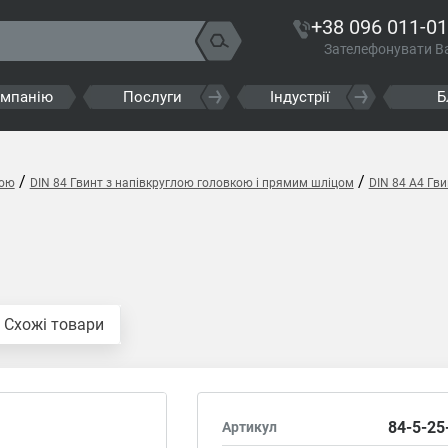
+38 096 011-01
Зателефонувати В
омпанію
Послуги
Індустрії
Б
/
/
кою
DIN 84 Гвинт з напівкруглою головкою і прямим шліцом
DIN 84 A4 Гв
Схожі товари
84-5-25
Артикул