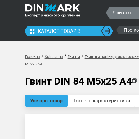
Про к
КАТАЛОГ ТОВАРІВ
/
/
/
Головна
Кріплення
Гвинти
Гвинти з напівкруглою голов
M5x25 A4
Гвинт DIN 84 M5x25 A4
Усе про товар
Технічні характеристики