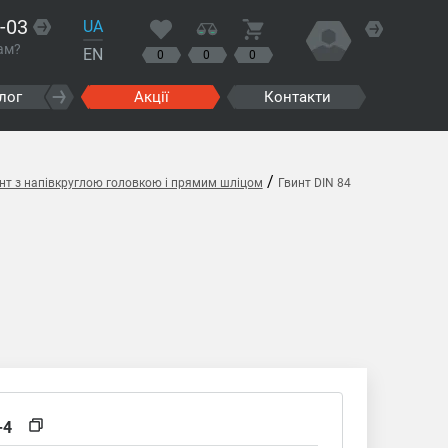
-03
UA
ам?
EN
0
0
0
лог
Акції
Контакти
/
инт з напівкруглою головкою і прямим шліцом
Гвинт DIN 84
-4