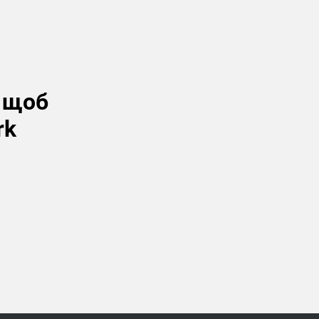
, щоб
rk