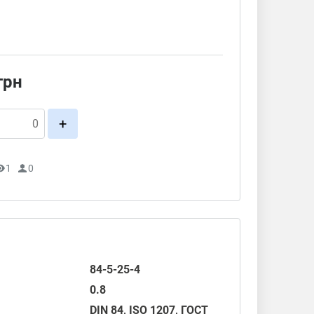
грн
+
1
0
84-5-25-4
0.8
DIN 84
,
ISO 1207
,
ГОСТ