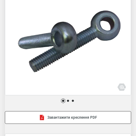
Завантажити креслення PDF