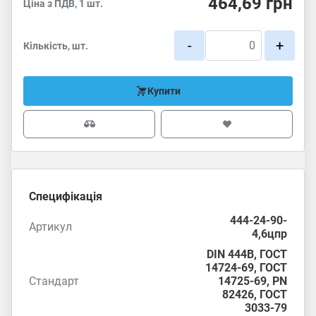
464,69
грн
Ціна з ПДВ, 1 шт.
-
+
Кількість, шт.
Купити
Специфікація
444-24-90-
Артикул
4,6цпр
DIN 444B,
ГОСТ
14724-69
,
ГОСТ
Стандарт
14725-69
,
PN
82426
,
ГОСТ
3033-79