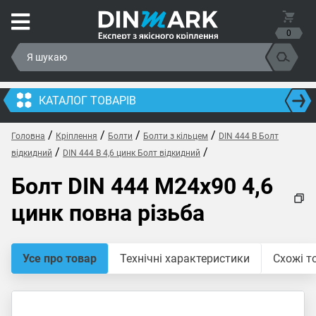
0
КАТАЛОГ ТОВАРІВ
/
/
/
/
Головна
Кріплення
Болти
Болти з кільцем
DIN 444 B Болт
/
/
відкидний
DIN 444 B 4,6 цинк Болт відкидний
Болт DIN 444 M24x90 4,6
цинк повна різьба
Усе про товар
Технічні характеристики
Схожі т