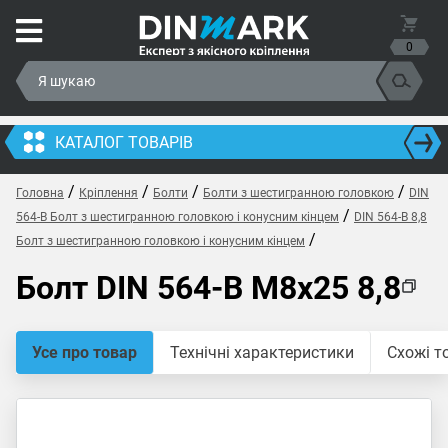
0
КАТАЛОГ ТОВАРІВ
/
/
/
/
Головна
Кріплення
Болти
Болти з шестигранною головкою
DIN
/
564-В Болт з шестигранною головкою і конусним кінцем
DIN 564-В 8,8
/
Болт з шестигранною головкою і конусним кінцем
Болт DIN 564-B M8x25 8,8
Усе про товар
Технічні характеристики
Схожі т