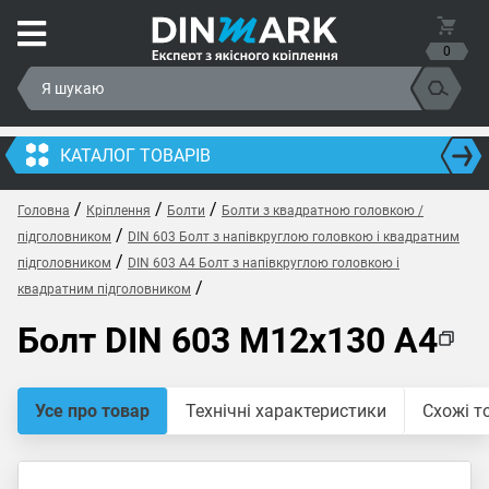
0
КАТАЛОГ ТОВАРІВ
/
/
/
Головна
Кріплення
Болти
Болти з квадратною головкою /
/
підголовником
DIN 603 Болт з напівкруглою головкою і квадратним
/
підголовником
DIN 603 A4 Болт з напівкруглою головкою і
/
квадратним підголовником
Болт DIN 603 M12x130 A4
Усе про товар
Технічні характеристики
Схожі т