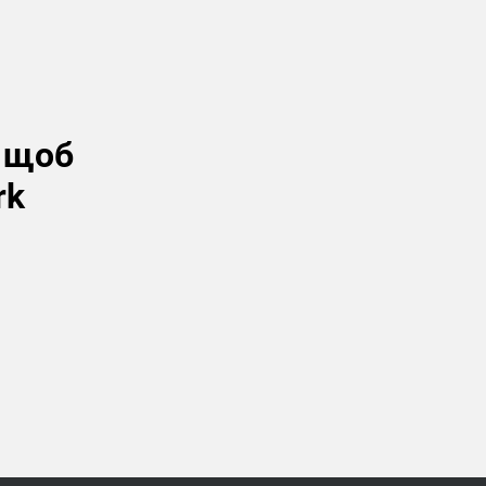
, щоб
rk