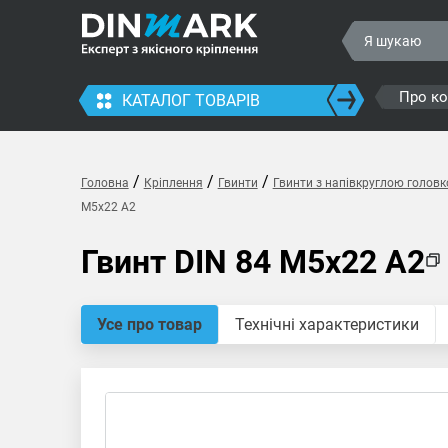
Про к
КАТАЛОГ ТОВАРІВ
/
/
/
Головна
Кріплення
Гвинти
Гвинти з напівкруглою голов
M5x22 A2
Гвинт DIN 84 M5x22 A2
Усе про товар
Технічні характеристики