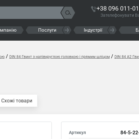
+38 096 011-01
Зателефонувати В
омпанію
Послуги
Індустрії
Б
/
/
кою
DIN 84 Гвинт з напівкруглою головкою і прямим шліцом
DIN 84 A2 Гв
Схожі товари
84-5-22
Артикул