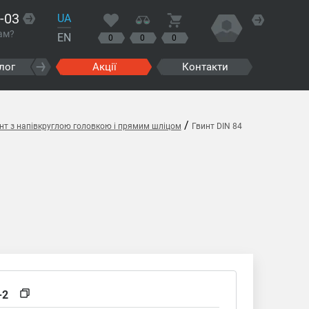
-03
UA
ам?
EN
0
0
0
лог
Акції
Контакти
/
инт з напівкруглою головкою і прямим шліцом
Гвинт DIN 84
-2