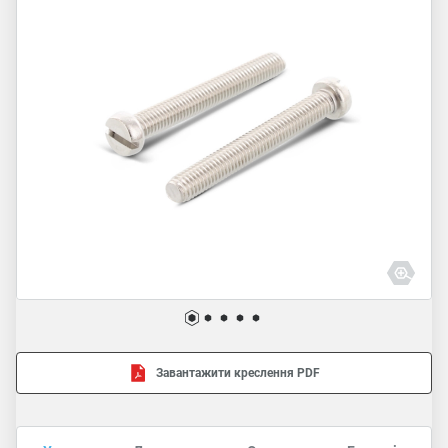
Завантажити креслення PDF