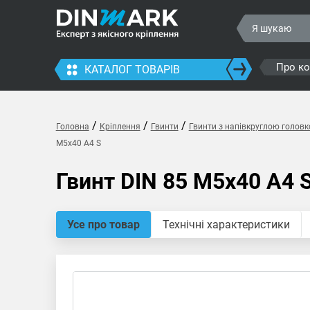
Про к
КАТАЛОГ ТОВАРІВ
/
/
/
Головна
Кріплення
Гвинти
Гвинти з напівкруглою голов
M5x40 A4 S
Гвинт DIN 85 M5x40 A4 
Усе про товар
Технічні характеристики