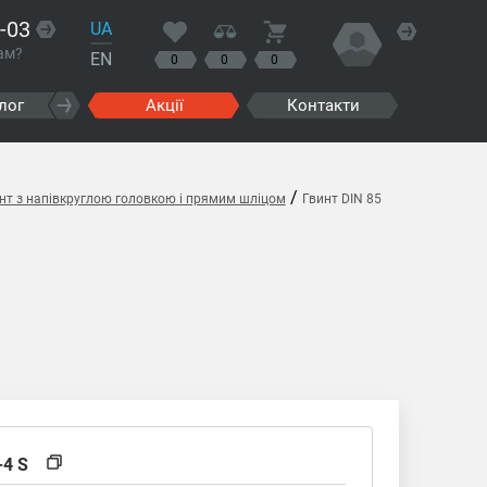
-03
UA
ам?
EN
0
0
0
лог
Акції
Контакти
/
инт з напівкруглою головкою і прямим шліцом
Гвинт DIN 85
-4 S