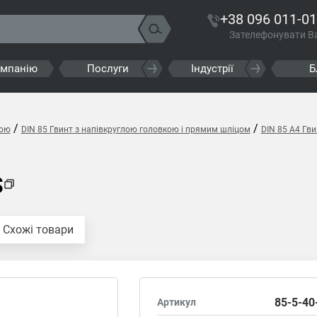
+38 096 011-01
Зателефонувати В
омпанію
Послуги
Індустрії
Б
/
/
кою
DIN 85 Гвинт з напівкруглою головкою і прямим шліцом
DIN 85 A4 Гв
S
Схожі товари
85-5-40
Артикул