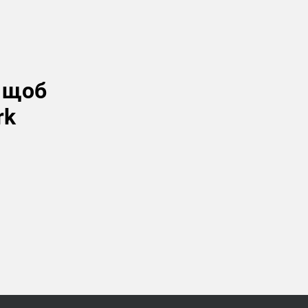
, щоб
rk