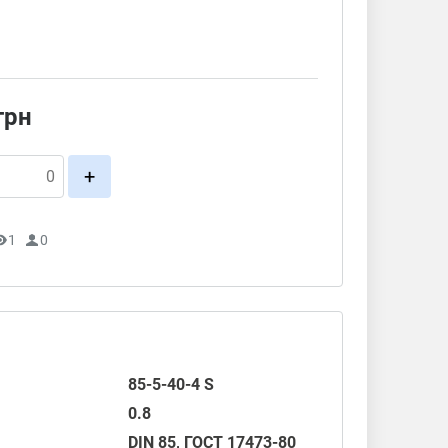
грн
+
1
0
85-5-40-4 S
0.8
DIN 85
,
ГОСТ 17473-80